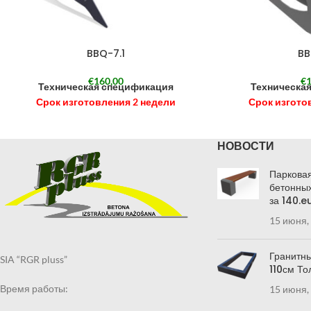
BBQ-7.1
BB
€
160,00
€
1
Техническая спецификация
Техническа
Срок изготовления 2 недели
Срок изгото
НОВОСТИ
Парковая
бетонных
за 140.e
15 июня,
Гранитны
SIA “RGR pluss”
110см То
Время работы:
15 июня,