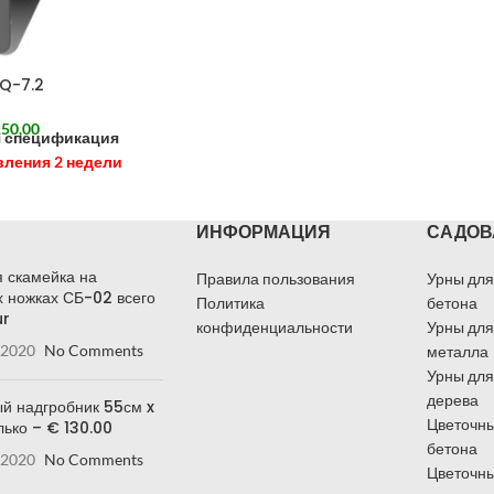
Q-7.2
50,00
я спецификация
вления 2 недели
ИНФОРМАЦИЯ
САДОВ
 скамейка на
Правила пользования
Урны для
 ножках СБ-02 всего
Политика
бетона
ur
конфиденциальности
Урны для
 2020
No Comments
металла
Урны для
дерева
й надгробник 55см x
Цветочны
лько – € 130.00
бетона
 2020
No Comments
Цветочны