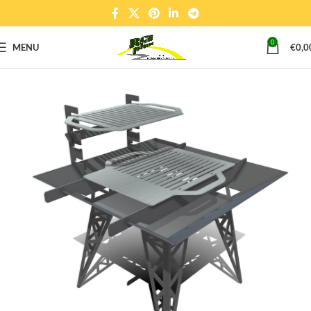
0
MENU
€
0,0