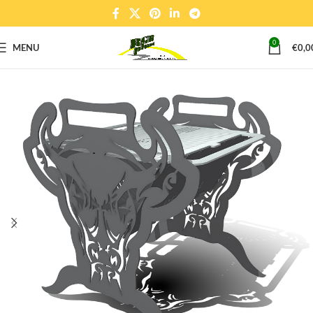
0
MENU
€
0,0