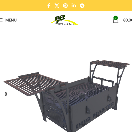
0
MENU
€
0,0