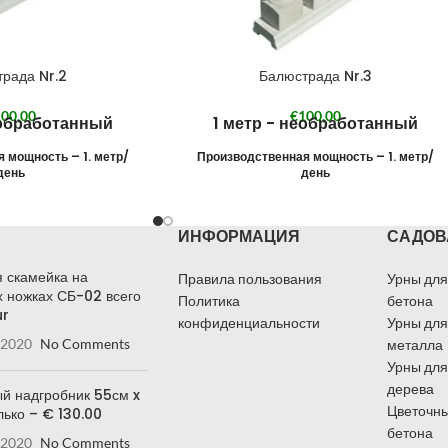
рада Nr.2
Балюстрада Nr.3
00,00
€
100,00
еобработанный
1 метр - необработанный
 мощность – 1. метр/
Производственная мощность – 1. метр/
день
день
ИНФОРМАЦИЯ
САДОВ
 скамейка на
Правила пользования
Урны для
 ножках СБ-02 всего
Политика
бетона
ur
конфиденциальности
Урны для
 2020
No Comments
металла
Урны для
дерева
й надгробник 55см x
Цветочны
лько – € 130.00
бетона
 2020
No Comments