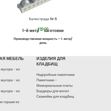
Балюстрада Nr.6
Бал
€
90,00
1-й метр – заготовки
1-й ме
Производственная мощность – 1. метр/
Производствен
день
АЯ МЕБЕЛЬ
ИЗДЕЛИЯ ДЛЯ
КЛАДБИЩ
 мусора – из
Надгробные памятники
 мусора – из
Памятники –
Мемориальные плиты
 мусора – из
Бордюры для могил
Скамейки для кладбищ
е горшки из