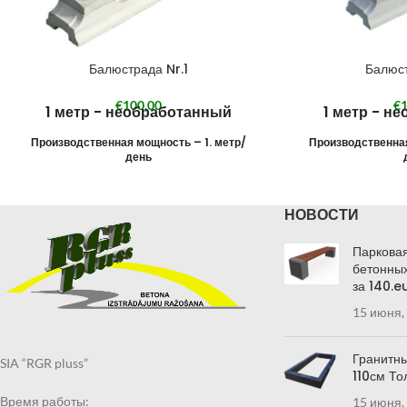
Балюстрада Nr.1
Балюст
€
100,00
€
1
1 метр - необработанный
1 метр - н
Производственная мощность – 1. метр/
Производственная
день
НОВОСТИ
Парковая
бетонных
за 140.e
15 июня,
Гранитны
SIA “RGR pluss”
110см То
Время работы:
15 июня,