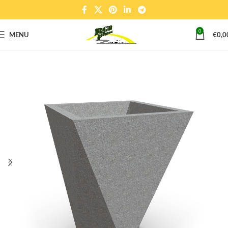
0
MENU
€
0,0