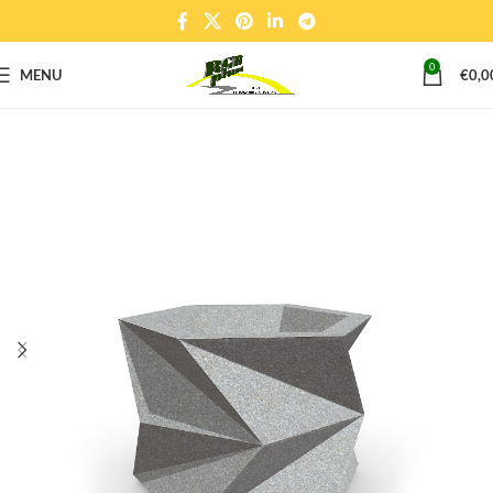
0
MENU
€
0,0