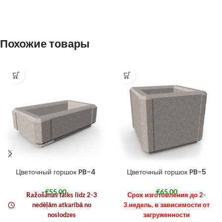
Похожие товары
Цветочный горшок PB-4
Цветочный горшок PB-5
€
55,00
€
65,00
Ražošanas laiks līdz 2-3
Срок изготовления до 2-
nedēļām atkarībā no
3.недель, в зависимости от
noslodzes
загруженности