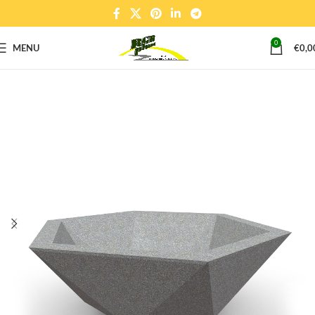
0
MENU
€
0,0