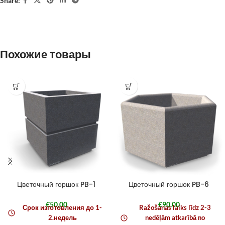
Share:
Похожие товары
Цветочный горшок PB-1
Цветочный горшок PB-6
€
50,00
€
90,00
Срок изготовления до 1-
Ražošanas laiks līdz 2-3
2.недель
nedēļām atkarībā no