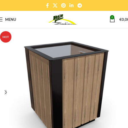
0
MENU
€
0,0
HOT