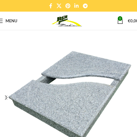
0
MENU
€
0,0