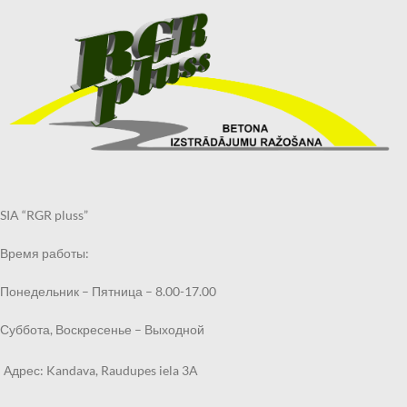
разделе КОНТАКТЫ.
разделе КОНТАКТЫ.
При оформлении заказа
При оформлении заказа
выберите «Самовывоз в
выберите «Самовывоз в
Кандаве» и в примечаниях
Кандаве» и в примечаниях
укажите филиал, в котором
укажите филиал, в котором
хотите получить могильный
хотите получить могильный
бордюр.
бордюр.
Получить заказанный
Получить заказанный
могильный бордюр по
могильный бордюр по
указанному Вами адресу также
указанному Вами адресу также
возможно через курьерскую
возможно через курьерскую
службу.
службу.
SIA “RGR pluss”
Время работы:
Понедельник – Пятница – 8.00-17.00
Суббота, Воскресенье – Выходной
Адрес: Kandava, Raudupes iela 3A