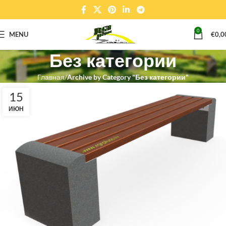
0
MENU
€
0,0
Без категории
Главная
Archive by Category "Без категории"
15
ИЮН