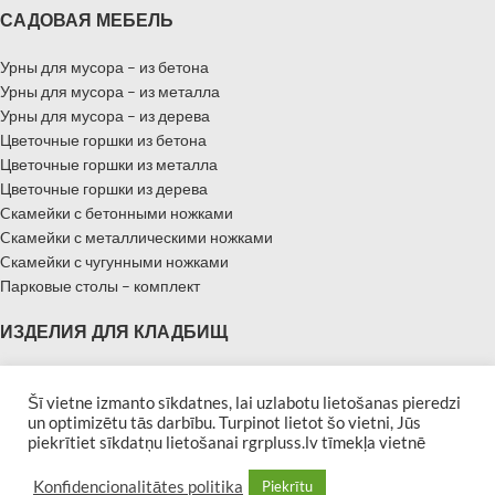
САДОВАЯ МЕБЕЛЬ
Урны для мусора – из бетона
Урны для мусора – из металла
Урны для мусора – из дерева
Цветочные горшки из бетона
Цветочные горшки из металла
Цветочные горшки из дерева
Cкамейки с бетонными ножками
Cкамейки с металлическими ножками
Cкамейки с чугунными ножками
Парковые столы – комплект
ИЗДЕЛИЯ ДЛЯ КЛАДБИЩ
Надгробные памятники
Памятники – Мемориальные плиты
Šī vietne izmanto sīkdatnes, lai uzlabotu lietošanas pieredzi
un optimizētu tās darbību. Turpinot lietot šo vietni, Jūs
Бордюры для могил
piekrītiet sīkdatņu lietošanai rgrpluss.lv tīmekļa vietnē
Скамейки для кладбищ
| Developed by
Afina
RGR PLUSS 2019 All rights reserved
Konfidencionalitātes politika
Piekrītu