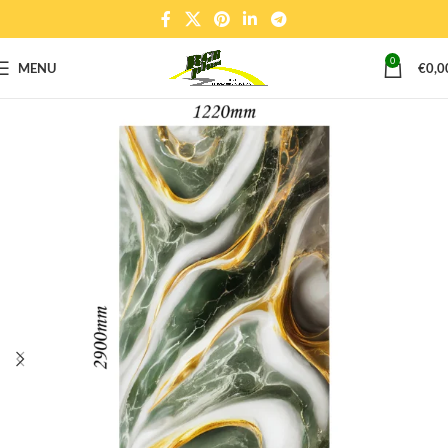
0
MENU
€
0,0