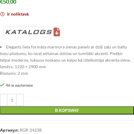
€
50,00
Ir noliktavā
Elegants liela formāta marmora sienas panels ar dziļi zaļu un baltu
toņu plūdumu, ko izceļ zeltainas dzīslas un tumšāki akcenti. Piešķir
telpai modernu, luksusa noskaņu un kalpo kā izteiksmīga akcenta siena.
Izmērs: 1220 × 2900 mm
Biezums: 2 mm
46 в наличии
В КОРЗИНУ
Артикул:
RGR-24238