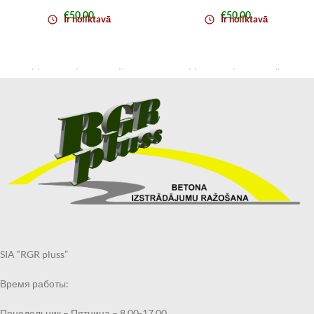
€
50,00
€
50,00
Ir noliktavā
Ir noliktavā
Marmora sienas panelis ar
Marmora sienas panelis ar
elegantu pelēkbalta akmens
izteiksmīgu “Feather” dizainu —
rakstu un smalkām zeltītām
melns fons ar zeltainām,
dzīslām piešķir telpai izteiktu,
sudrabainām un tirkīza spalvu
mūsdienīgu luksusa noskaņu.
līnijām un smalkiem akcentiem,
Lielais formāts 1220 × 2900 mm
kas telpai piešķir premium
ļauj veidot vizuāli “tīru” akcenta
noskaņu. Lielais formāts (1220 ×
sienu ar minimālu šuvju skaitu,
2900 mm) ļauj izveidot iespaidīgu
savukārt 2 mm biezums padara
akcenta sienu ar minimālām
paneli plānu un viegli integrējamu
šuvēm. Biezums 2 mm — vizuāli
interjerā. Ideāli piemērots
elegants un piemērots
akcenta sienām viesistabā,
moderniem interjeriem.
kabinetā, gaitenī vai vannas
Izmērs: 1220 × 2900 mm
SIA “RGR pluss”
istabā (ievērojot atbilstošu
Biezums: 2 mm
montāžu un hermetizāciju).
Время работы:
Izmērs: 1220 × 2900 mm
Biezums: 2 mm
Понедельник – Пятница – 8.00-17.00