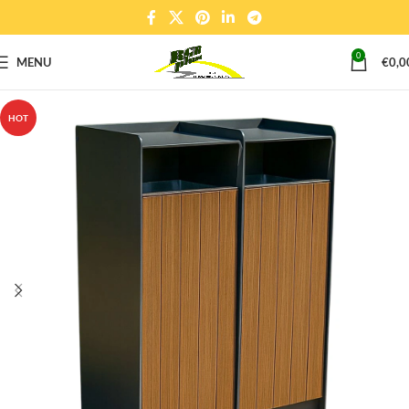
0
MENU
€
0,0
HOT