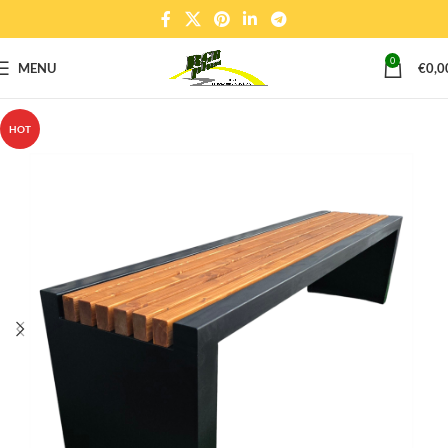
0
MENU
€
0,0
HOT