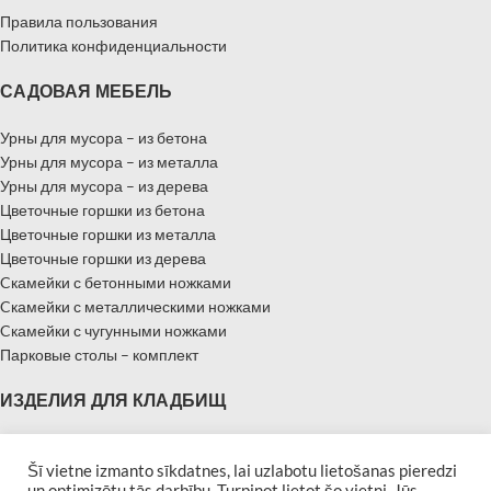
Правила пользования
Политика конфиденциальности
САДОВАЯ МЕБЕЛЬ
Урны для мусора – из бетона
Урны для мусора – из металла
Урны для мусора – из дерева
Цветочные горшки из бетона
Цветочные горшки из металла
Цветочные горшки из дерева
Cкамейки с бетонными ножками
Cкамейки с металлическими ножками
Cкамейки с чугунными ножками
Парковые столы – комплект
ИЗДЕЛИЯ ДЛЯ КЛАДБИЩ
Надгробные памятники
Памятники – Мемориальные плиты
Šī vietne izmanto sīkdatnes, lai uzlabotu lietošanas pieredzi
un optimizētu tās darbību. Turpinot lietot šo vietni, Jūs