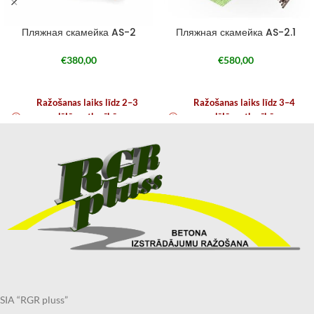
Пляжная скамейка AS-2
Пляжная скамейка AS-2.1
€
380,00
€
580,00
Ražošanas laiks līdz 2–3
Ražošanas laiks līdz 3–4
nedēļām atkarībā no
nedēļām atkarībā no
noslodzes
noslodzes
SIA “RGR pluss”