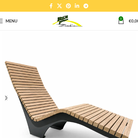
0
MENU
€
0,0