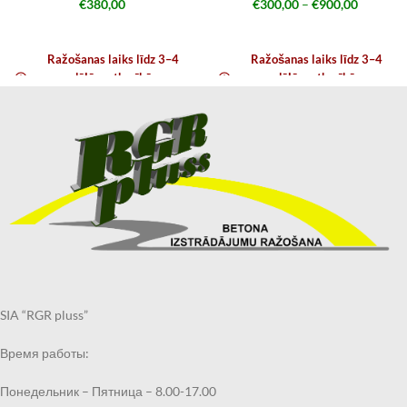
€
380,00
€
300,00
–
€
900,00
Ražošanas laiks līdz 3–4
Ražošanas laiks līdz 3–4
nedēļām atkarībā no
nedēļām atkarībā no
noslodzes
noslodzes
SIA “RGR pluss”
Время работы:
Понедельник – Пятница – 8.00-17.00