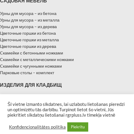
САДОВАЯ МЕБЕЛЬ
Урны для мусора – из бетона
Урны для мусора – из металла
Урны для мусора – из дерева
Цветочные горшки из бетона
Цветочные горшки из металла
Цветочные горшки из дерева
Cкамейки с бетонными ножками
Cкамейки с металлическими ножками
Cкамейки с чугунными ножками
Парковые столы – комплект
ИЗДЕЛИЯ ДЛЯ КЛАДБИЩ
Надгробные памятники
Памятники – Мемориальные плиты
Šī vietne izmanto sīkdatnes, lai uzlabotu lietošanas pieredzi
un optimizētu tās darbību. Turpinot lietot šo vietni, Jūs
Бордюры для могил
piekrītiet sīkdatņu lietošanai rgrpluss.lv tīmekļa vietnē
Скамейки для кладбищ
| Developed by
Afina
RGR PLUSS 2019 All rights reserved
Konfidencionalitātes politika
Piekrītu