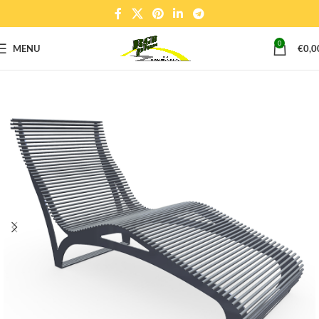
0
MENU
€
0,0