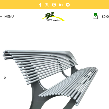
0
MENU
€
0,0