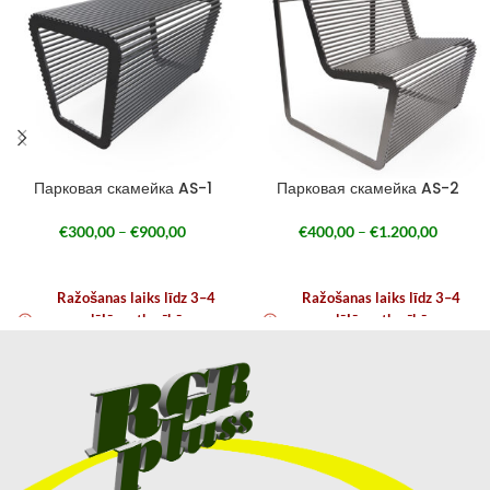
Парковая скамейка AS-1
Парковая скамейка AS-2
€
300,00
–
€
900,00
€
400,00
–
€
1.200,00
Ražošanas laiks līdz 3–4
Ražošanas laiks līdz 3–4
nedēļām atkarībā no
nedēļām atkarībā no
noslodzes
noslodzes