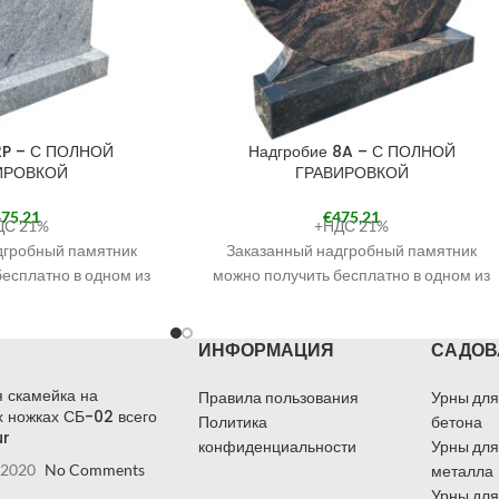
2P – С ПОЛНОЙ
Надгробие 8A – С ПОЛНОЙ
ИРОВКОЙ
ГРАВИРОВКОЙ
75,21
€
475,21
ДС 21%
+НДС 21%
дгробный памятник
Заказанный надгробный памятник
есплатно в одном из
можно получить бесплатно в одном из
ов. Наши филиалы
наших филиалов. Наши филиалы
азделе КОНТАКТЫ.
смотрите в разделе КОНТАКТЫ.
ИНФОРМАЦИЯ
САДОВ
и заказа выберите
При оформлении заказа выберите
в Кандаве» и в
«Самовывоз в Кандаве» и в
 скамейка на
кажите филиал, в
примечаниях укажите филиал, в
Правила пользования
Урны для
 ножках СБ-02 всего
получить надгробие.
котором хотите получить надгробие.
Политика
бетона
ur
занный надгробный
Получить заказанный надгробный
конфиденциальности
Урны для
 2020
No Comments
занному Вами адресу
памятник по указанному Вами адресу
металла
 через курьерскую
также возможно через курьерскую
Урны для