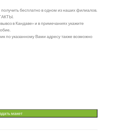
получить бесплатно в одном из наших филиалов.
ТАКТЫ.
ывоз в Кандаве» и в примечаниях укажите
робие.
ик по указанному Вами адресу также возможно
здать макет