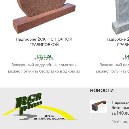
Надгробие 2CK – С ПОЛНОЙ
Надгробие 
ГРАВИРОВКОЙ
ГРАВ
€
351,24
€
4
+НДС 21%
+Н
Заказанный надгробный памятник
Заказанный на
можно получить бесплатно в одном из
можно получить б
наших филиалов. Наши филиалы
наших филиал
смотрите в разделе КОНТАКТЫ.
смотрите в р
НОВОСТИ
При оформлении заказа выберите
При оформлени
«Самовывоз в Кандаве» и в
«Самовывоз 
Парковая
примечаниях укажите филиал, в
примечаниях у
бетонных
котором хотите получить надгробие.
котором хотите 
за 140.e
Получить заказанный надгробный
Получить зака
15 июня,
памятник по указанному Вами адресу
памятник по ука
также возможно через курьерскую
также возможно