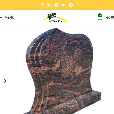
0
MENU
€
0,0