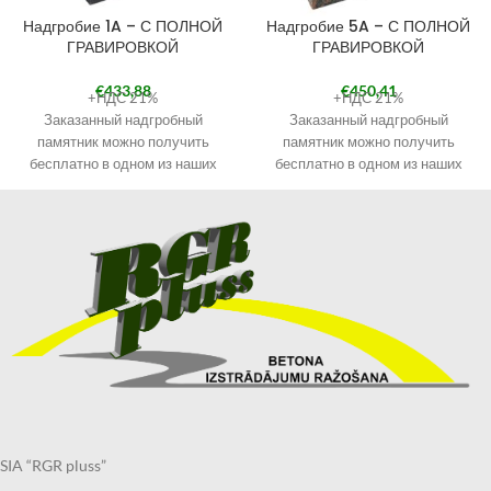
Надгробие 1A – С ПОЛНОЙ
Надгробие 5A – С ПОЛНОЙ
ГРАВИРОВКОЙ
ГРАВИРОВКОЙ
€
433,88
€
450,41
+НДС 21%
+НДС 21%
Заказанный надгробный
Заказанный надгробный
памятник можно получить
памятник можно получить
бесплатно в одном из наших
бесплатно в одном из наших
филиалов. Наши филиалы
филиалов. Наши филиалы
смотрите в разделе
смотрите в разделе
КОНТАКТЫ.
КОНТАКТЫ.
При оформлении заказа
При оформлении заказа
выберите «Самовывоз в
выберите «Самовывоз в
Кандаве» и в примечаниях
Кандаве» и в примечаниях
укажите филиал, в котором
укажите филиал, в котором
хотите получить надгробие.
хотите получить надгробие.
Получить заказанный
Получить заказанный
надгробный памятник по
надгробный памятник по
указанному Вами адресу также
указанному Вами адресу также
возможно через курьерскую
возможно через курьерскую
службу.
службу.
SIA “RGR pluss”