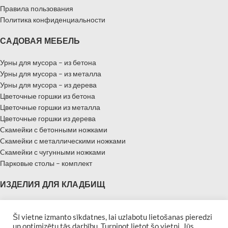
Правила пользования
Политика конфиденциальности
САДОВАЯ МЕБЕЛЬ
Урны для мусора – из бетона
Урны для мусора – из металла
Урны для мусора – из дерева
Цветочные горшки из бетона
Цветочные горшки из металла
Цветочные горшки из дерева
Cкамейки с бетонными ножками
Cкамейки с металлическими ножками
Cкамейки с чугунными ножками
Парковые столы – комплект
ИЗДЕЛИЯ ДЛЯ КЛАДБИЩ
Надгробные памятники
Памятники – Мемориальные плиты
Šī vietne izmanto sīkdatnes, lai uzlabotu lietošanas pieredzi
un optimizētu tās darbību. Turpinot lietot šo vietni, Jūs