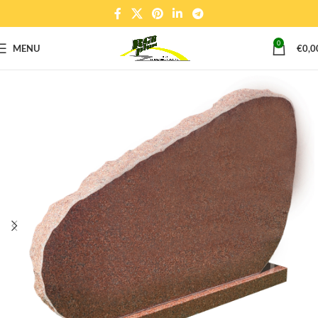
0
MENU
€
0,0