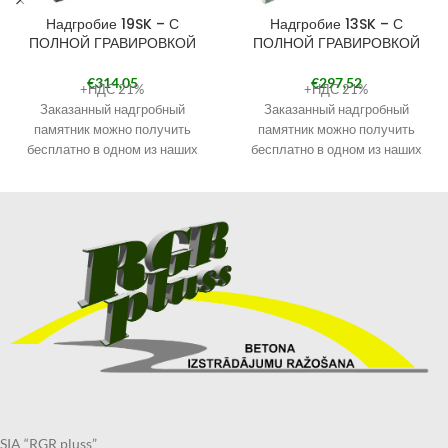
Надгробие 19SK – С
Надгробие 13SK – С
ПОЛНОЙ ГРАВИРОВКОЙ
ПОЛНОЙ ГРАВИРОВКОЙ
€
314,05
€
297,52
+НДС 21%
+НДС 21%
Заказанный надгробный
Заказанный надгробный
памятник можно получить
памятник можно получить
бесплатно в одном из наших
бесплатно в одном из наших
филиалов. Наши филиалы
филиалов. Наши филиалы
смотрите в разделе
смотрите в разделе
КОНТАКТЫ.
КОНТАКТЫ.
При оформлении заказа
При оформлении заказа
выберите «Самовывоз в
выберите «Самовывоз в
Кандаве» и в примечаниях
Кандаве» и в примечаниях
укажите филиал, в котором
укажите филиал, в котором
хотите получить надгробие.
хотите получить надгробие.
Получить заказанный
Получить заказанный
надгробный памятник по
надгробный памятник по
указанному Вами адресу также
указанному Вами адресу также
возможно через курьерскую
возможно через курьерскую
службу.
службу.
SIA “RGR pluss”