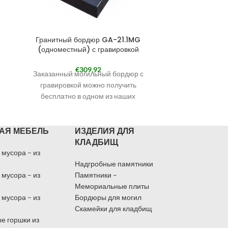
Гранитный бордюр GA-21.1MG
Гранитны
(одноместный) с гравировкой
(одномест
€
309,92
Заказанный могильный бордюр с
Заказанный
гравировкой можно получить
гравиров
бесплатно в одном из наших
бесплатн
филиалов. Наши филиалы смотрите в
филиалов. На
разделе КОНТАКТЫ.
разд
АЯ МЕБЕЛЬ
ИЗДЕЛИЯ ДЛЯ
При оформлении заказа выберите
При оформл
КЛАДБИЩ
«Самовывоз в Кандаве» и в
«Самовыв
примечаниях укажите филиал, в
примечания
 мусора – из
котором хотите получить могильный
котором хоти
Надгробные памятники
бордюр.
 мусора – из
Памятники –
Получить заказанный могильный
Получить з
Мемориальные плиты
бордюр по указанному Вами адресу
бордюр по у
 мусора – из
Бордюры для могил
также возможно через курьерскую
также возмо
Скамейки для кладбищ
службу.
е горшки из