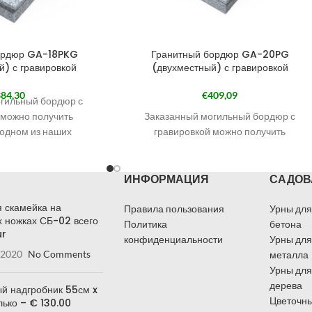
ордюр GA-18PKG
Гранитный бордюр GA-20PG
) с гравировкой
(двухместный) с гравировкой
84,30
€
409,09
гильный бордюр с
 можно получить
Заказанный могильный бордюр с
 одном из наших
гравировкой можно получить
филиалы смотрите в
бесплатно в одном из наших
 КОНТАКТЫ.
филиалов. Наши филиалы смотрите в
ИНФОРМАЦИЯ
САДОВ
и заказа выберите
разделе КОНТАКТЫ.
в Кандаве» и в
При оформлении заказа выберите
 скамейка на
кажите филиал, в
«Самовывоз в Кандаве» и в
Правила пользования
Урны для
 ножках СБ-02 всего
получить могильный
примечаниях укажите филиал, в
Политика
бетона
ur
рдюр.
котором хотите получить могильный
конфиденциальности
Урны для
 2020
No Comments
занный могильный
бордюр.
металла
анному Вами адресу
Получить заказанный могильный
Урны для
 через курьерскую
бордюр по указанному Вами адресу
дерева
й надгробник 55см x
ужбу.
также возможно через курьерскую
Цветочны
лько – € 130.00