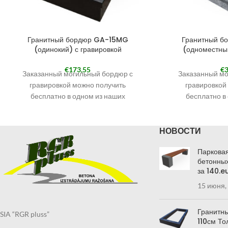
Гранитный бордюр GA-15MG
Гранитный б
(одинокий) с гравировкой
(одноместный
€
173,55
€
3
Заказанный могильный бордюр с
Заказанный мо
гравировкой можно получить
гравировкой
бесплатно в одном из наших
бесплатно в
филиалов. Наши филиалы смотрите в
филиалов. Наши 
разделе КОНТАКТЫ.
разделе
НОВОСТИ
При оформлении заказа выберите
При оформлени
«Самовывоз в Кандаве» и в
«Самовывоз 
Парковая
примечаниях укажите филиал, в
примечаниях у
бетонных
котором хотите получить могильный
котором хотите 
за 140.e
бордюр.
бо
15 июня,
Получить заказанный могильный
Получить зака
бордюр по указанному Вами адресу
бордюр по указ
также возможно через курьерскую
также возможно
Гранитны
SIA “RGR pluss”
службу.
сл
110см То