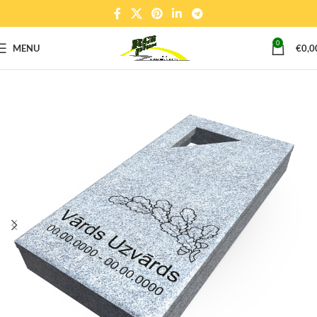
0
MENU
€
0,0