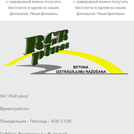
с гравировкой можно получить
с гравировкой можно получить
бесплатно в одном из наших
бесплатно в одном из наших
филиалов. Наши филиалы
филиалов. Наши филиалы
смотрите в разделе
смотрите в разделе
КОНТАКТЫ.
КОНТАКТЫ.
При оформлении заказа
При оформлении заказа
выберите «Самовывоз в
выберите «Самовывоз в
Кандаве» и в примечаниях
Кандаве» и в примечаниях
укажите филиал, в котором
укажите филиал, в котором
хотите получить могильный
хотите получить могильный
бордюр.
бордюр.
Получить заказанный
Получить заказанный
могильный бордюр по
могильный бордюр по
указанному Вами адресу также
указанному Вами адресу также
возможно через курьерскую
возможно через курьерскую
службу.
службу.
SIA “RGR pluss”
Срок выполнения заказа 2
Срок выполнения заказа 2
недели.
недели.
Время работы:
Понедельник – Пятница – 8.00-17.00
Суббота, Воскресенье – Выходной