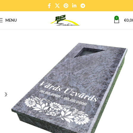
0
MENU
€
0,0