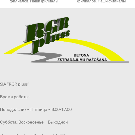
филиалов. Наши филиалы
филиалов. Наши филиалы
смотрите в разделе
смотрите в разделе
КОНТАКТЫ.
КОНТАКТЫ.
При оформлении заказа
При оформлении заказа
выберите «Самовывоз в
выберите «Самовывоз в
Кандаве» и в примечаниях
Кандаве» и в примечаниях
укажите филиал, в котором
укажите филиал, в котором
хотите получить могильный
хотите получить могильный
бордюр.
бордюр.
Получить заказанный
Получить заказанный
могильный бордюр по
могильный бордюр по
указанному Вами адресу также
указанному Вами адресу также
возможно через курьерскую
возможно через курьерскую
службу.
службу.
SIA “RGR pluss”
Срок выполнения заказа 2
Срок выполнения заказа 2
недели.
недели.
Время работы:
Понедельник – Пятница – 8.00-17.00
Суббота, Воскресенье – Выходной