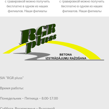
с гравировкой можно получить
с гравировкой можно получить
бесплатно в одном из наших
бесплатно в одном из наших
филиалов. Наши филиалы
филиалов. Наши филиалы
смотрите в разделе
смотрите в разделе
КОНТАКТЫ.
КОНТАКТЫ.
При оформлении заказа
При оформлении заказа
выберите «Самовывоз в
выберите «Самовывоз в
Кандаве» и в примечаниях
Кандаве» и в примечаниях
укажите филиал, в котором
укажите филиал, в котором
хотите получить могильный
хотите получить могильный
бордюр.
бордюр.
Получить заказанный
Получить заказанный
могильный бордюр по
могильный бордюр по
указанному Вами адресу также
указанному Вами адресу также
возможно через курьерскую
возможно через курьерскую
службу.
службу.
SIA “RGR pluss”
Срок выполнения заказа 2
Срок выполнения заказа 2
недели.
недели.
Время работы:
Понедельник – Пятница – 8.00-17.00
Суббота, Воскресенье – Выходной