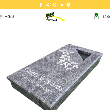
0
MENU
€
0,0