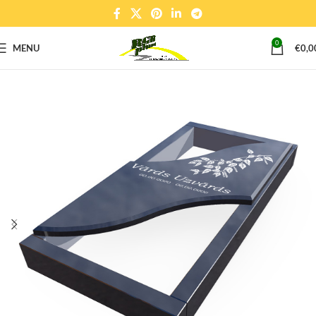
0
MENU
€
0,0