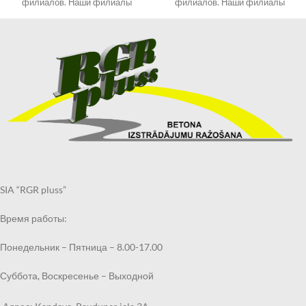
филиалов. Наши филиалы
филиалов. Наши филиалы
смотрите в разделе
смотрите в разделе
КОНТАКТЫ.
КОНТАКТЫ.
При оформлении заказа
При оформлении заказа
выберите «Самовывоз в
выберите «Самовывоз в
Кандаве» и в примечаниях
Кандаве» и в примечаниях
укажите филиал, в котором
укажите филиал, в котором
хотите получить могильный
хотите получить могильный
бордюр.
бордюр.
Получить заказанный
Получить заказанный
могильный бордюр по
могильный бордюр по
указанному Вами адресу также
указанному Вами адресу также
возможно через курьерскую
возможно через курьерскую
службу.
службу.
SIA “RGR pluss”
Срок выполнения заказа 2
Срок выполнения заказа 2
недели.
недели.
Время работы:
.
Понедельник – Пятница – 8.00-17.00
Суббота, Воскресенье – Выходной