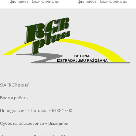
филиалов. Наши филиалы
филиалов. Наши филиалы
смотрите в разделе
смотрите в разделе
КОНТАКТЫ.
КОНТАКТЫ.
При оформлении заказа
При оформлении заказа
выберите «Самовывоз в
выберите «Самовывоз в
Кандаве» и в примечаниях
Кандаве» и в примечаниях
укажите филиал, в котором
укажите филиал, в котором
хотите получить могильный
хотите получить могильный
бордюр.
бордюр.
Получить заказанный
Получить заказанный
могильный бордюр по
могильный бордюр по
указанному Вами адресу также
указанному Вами адресу также
возможно через курьерскую
возможно через курьерскую
службу.
службу.
SIA “RGR pluss”
Срок выполнения заказа 2
Срок выполнения заказа 2
недели.
недели.
Время работы:
Понедельник – Пятница – 8.00-17.00
Суббота, Воскресенье – Выходной