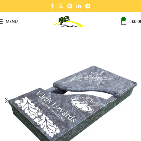
0
MENU
€
0,0