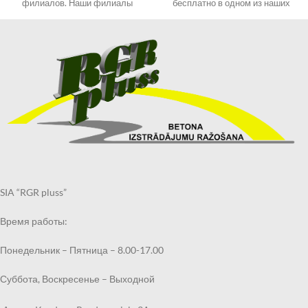
филиалов. Наши филиалы
бесплатно в одном из наших
смотрите в разделе
филиалов. Наши филиалы
КОНТАКТЫ.
смотрите в разделе
При оформлении заказа
КОНТАКТЫ.
выберите «Самовывоз в
При оформлении заказа
Кандаве» и в примечаниях
выберите «Самовывоз в
укажите филиал, в котором
Кандаве» и в примечаниях
хотите получить могильный
укажите филиал, в котором
бордюр.
хотите получить могильный
Получить заказанный
бордюр.
могильный бордюр по
Получить заказанный
указанному Вами адресу также
могильный бордюр по
возможно через курьерскую
указанному Вами адресу также
службу.
возможно через курьерскую
SIA “RGR pluss”
Срок выполнения заказа 2
службу.
недели.
Срок выполнения заказа 2
Время работы:
недели.
Понедельник – Пятница – 8.00-17.00
Суббота, Воскресенье – Выходной