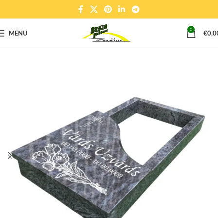
0
MENU
€
0,0