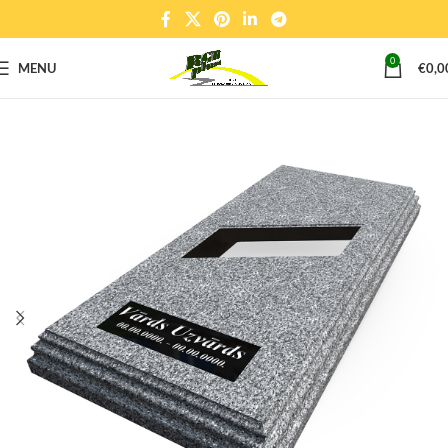
0
MENU
€
0,0