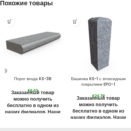
Похожие товары
Порог входа KS-3B
Башенка KS-1 с эпоксидным
покрытием EPO-1
€
6,61
Заказанный товар
€
24,79
Заказанный товар
можно получить
можно получить
бесплатно в одном из
бесплатно в одном из
наших филиалов. Наши
наших филиалов. Наши
филиалы смотрите в
филиалы смотрите в
разделе КОНТАКТЫ.
разделе КОНТАКТЫ.