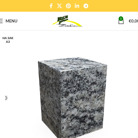
0
MENU
€
0,0
НА ЗАК
АЗ