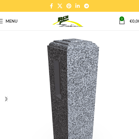
0
MENU
€
0,0