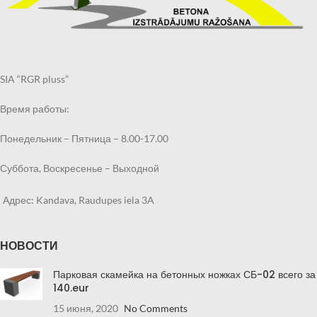
получить товар.
Также возможно
Также возможно
получить заказанный
получить заказанный
товар по указанному
товар по указанному
Вами адресу через
Вами адресу через
курьерскую службу.
SIA “RGR pluss”
курьерскую службу.
Срок выполнения
Время работы:
Срок выполнения
заказа 2-4 недели, в
заказа 2-4 недели, в
зависимости от
Понедельник – Пятница – 8.00-17.00
зависимости от
загруженности.
загруженности.
Суббота, Воскресенье – Выходной
Адрес: Kandava, Raudupes iela 3A
НОВОСТИ
Парковая скамейка на бетонных ножках СБ-02 всего за
140.eur
15 июня, 2020
No Comments