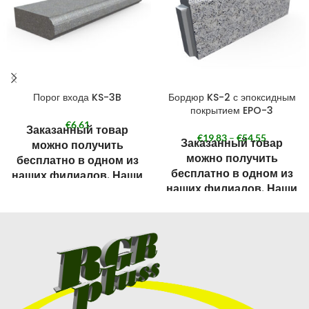
Порог входа KS-3B
Бордюр KS-2 с эпоксидным
покрытием EPO-3
€
6,61
Заказанный товар
€
19,83
–
€
54,55
Заказанный товар
можно получить
можно получить
бесплатно в одном из
бесплатно в одном из
наших филиалов. Наши
наших филиалов. Наши
филиалы смотрите в
филиалы смотрите в
разделе КОНТАКТЫ.
разделе КОНТАКТЫ.
При оформлении
При оформлении
заказа выберите
заказа выберите
«Получить в Кандаве» и
«Получить в Кандаве» и
в примечаниях укажите
в примечаниях укажите
филиал, где хотите
филиал, где хотите
получить товар.