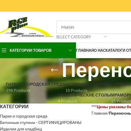
SELECT CATEGORY
КАТЕГОРИИ ТОВАРОВ
ГЛАВНАЯ
О НАС
КАТАЛОГИ О
Перено
ПАРКИ И ГОРОДСКАЯ СРЕДА
БЕТОННЫЕ СТУПЕНИ – СЕРТИ
398 Products
18 Products
МЕТАЛЛИЧЕСКИЕ СТОЛЫ
МРАМОРН
4 Products
25 Produc
КАТЕГОРИИ
Главная
Переносны
Парки и городская среда
Бетонные ступени - СЕРТИФИЦИРОВАНЫ
Изделия для кладбищ