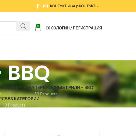
КОНТАКТЫ
FAQS
КОНТАКТЫ
0
€
0,00
ЛОГИН / РЕГИСТРАЦИЯ
- BBQ
КА ДЛЯ КАМИНА
ПЕРЕНОСНЫЕ ГРИЛИ – BBQ
s
53 Products
PC
БЕЗ КАТЕГОРИИ
0 Products