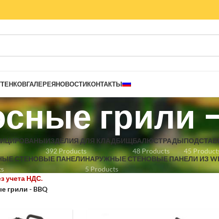
ТТЕНКОВ
ГАЛЕРЕЯ
НОВОСТИ
КОНТАКТЫ
сные грили 
ФИЦИРОВАНЫ
ИЗДЕЛИЯ ДЛЯ КЛАДБИЩ
БАЛЮСТРАДЫ
ПОДСТАВ
392 Products
48 Products
45 Product
ЫЕ СТЕНОВЫЕ ПАНЕЛИ
НАРУЖНЫЕ СТЕНОВЫЕ ПАНЕЛИ ИЗ W
ts
5 Products
е грили - BBQ