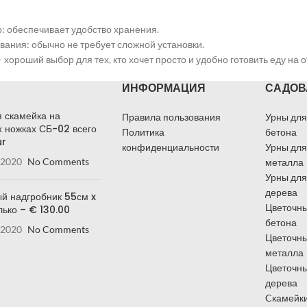
: обеспечивает удобство хранения.
вания: обычно не требует сложной установки.
хороший выбор для тех, кто хочет просто и удобно готовить еду на 
ИНФОРМАЦИЯ
САДОВ
 скамейка на
Правила пользования
Урны для
 ножках СБ-02 всего
Политика
бетона
ur
конфиденциальности
Урны для
 2020
No Comments
металла
Урны для
дерева
й надгробник 55см x
Цветочны
лько – € 130.00
бетона
 2020
No Comments
Цветочны
металла
Цветочны
дерева
Cкамейки