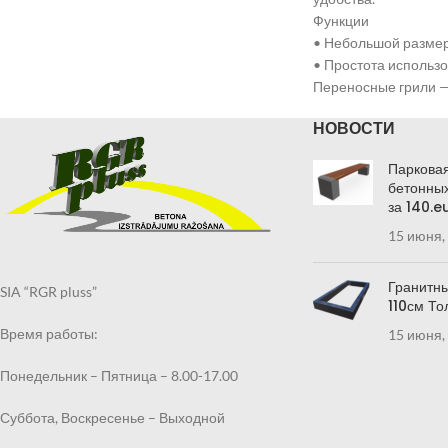
Функции
• Небольшой размер
• Простота использо
Переносные грили — 
НОВОСТИ
Парковая
бетонных
за 140.e
15 июня,
Гранитны
SIA “RGR pluss”
110см То
Время работы:
15 июня,
Понедельник – Пятница – 8.00-17.00
Суббота, Воскресенье – Выходной